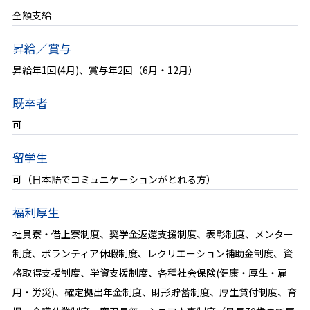
全額支給
募集要項
昇給／賞与
新着情報
昇給年1回(4月)、賞与年2回（6月・12月）
既卒者
新卒エントリー
可
経験者エントリー
留学生
可（日本語でコミュニケーションがとれる方）
福利厚生
社員寮・借上寮制度、奨学金返還支援制度、表彰制度、メンター
制度、ボランティア休暇制度、レクリエーション補助金制度、資
格取得支援制度、学資支援制度、各種社会保険(健康・厚生・雇
用・労災)、確定拠出年金制度、財形貯蓄制度、厚生貸付制度、育