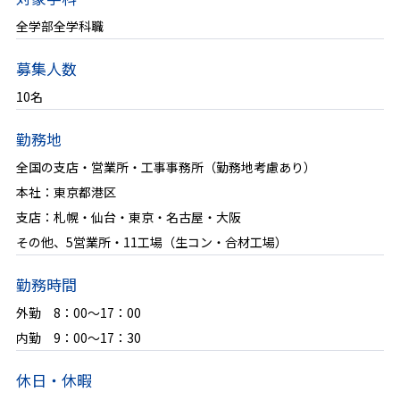
全学部全学科職
事業フィールド
募集人数
活躍できる部門と仕事
10名
身につくスキル
勤務地
仕事のやりがい
全国の支店・営業所・工事事務所（勤務地考慮あり）
本社：東京都港区
プロジェクト紹介
支店：札幌・仙台・東京・名古屋・大阪
その他、5営業所・11工場（生コン・合材工場）
働く人を知る
勤務時間
外勤 8：00～17：00
働く環境を知る
内勤 9：00～17：30
教育・研修制度
休日・休暇