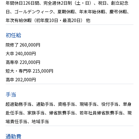
キャリアパス
年間休日126日間、完全週休2日制（土・日）、祝日、創立記念
日、ゴールデンウィーク、夏期休暇、年末年始休暇、慶弔休暇、
福利厚生
年次有給休暇（初年度10日・最高20日） 他
評価制度
初任給
オフィスギャラリー
院修了 260,000円
大卒 240,000円
社内交流
高専卒 220,000円
短大・専門卒 215,000円
数字で見る地崎道路
高卒 202,000円
採用情報
手当
超過勤務手当、通勤手当、資格手当、現場手当、役付手当、単身
求める人物像
赴任手当、家族手当、帰省旅費手当、若年社員帰省旅費手当、現
よくある質問
場責任手当、地域手当
選考の流れ
通勤費