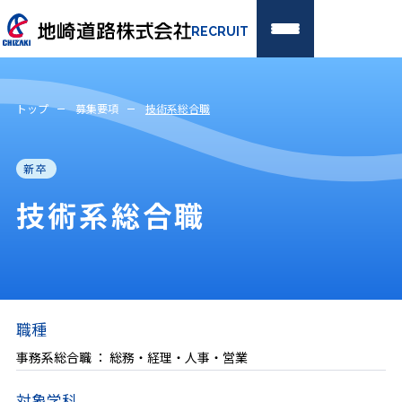
RECRUIT
新卒採用
経験者採用
トップ
募集要項
技術系総合職
トップページ
新卒
地崎道路を知る
技術系総合職
代表メッセージ
社是・経営理念・ビジョン
地崎道路の特徴
職種
会社概要
事務系総合職 ： 総務・経理・人事・営業
仕事を知る
対象学科