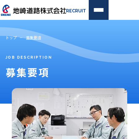
RECRUIT
新卒採用
経験者採用
トップ
募集要項
トップページ
JOB DESCRIPTION
地崎道路を知る
募集要項
代表メッセージ
社是・経営理念・ビジョン
地崎道路の特徴
会社概要
仕事を知る