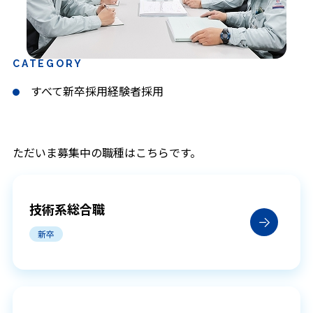
事業フィールド
活躍できる部門と仕事
CATEGORY
すべて
新卒採用
経験者採用
身につくスキル
仕事のやりがい
ただいま募集中の職種はこちらです。
プロジェクト紹介
働く人を知る
技術系総合職
新卒
働く環境を知る
教育・研修制度