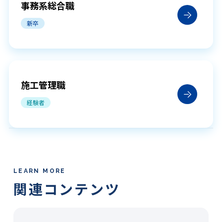
キャリアパス
事務系総合職
福利厚生
新卒
評価制度
オフィスギャラリー
施工管理職
社内交流
経験者
数字で見る地崎道路
採用情報
求める人物像
LEARN MORE
関連コンテンツ
よくある質問
選考の流れ