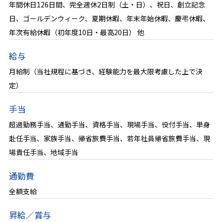
キャリアパス
年間休日126日間、完全週休2日制（土・日）、祝日、創立記念
日、ゴールデンウィーク、夏期休暇、年末年始休暇、慶弔休暇、
福利厚生
年次有給休暇（初年度10日・最高20日） 他
評価制度
給与
オフィスギャラリー
月給制（当社規程に基づき、経験能力を最大限考慮した上で決
定）
社内交流
手当
数字で見る地崎道路
超過勤務手当、通勤手当、資格手当、現場手当、役付手当、単身
赴任手当、家族手当、帰省旅費手当、若年社員帰省旅費手当、現
採用情報
場責任手当、地域手当
求める人物像
通勤費
全額支給
よくある質問
昇給／賞与
選考の流れ