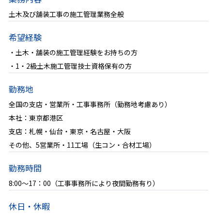
土木及び舗装工事の施工管理業務全般
事業フィールド
希望経験
活躍できる部門と仕事
・土木・舗装の施工管理経験をお持ちの方
身につくスキル
・1・2級土木施工管理技士資格保有の方
仕事のやりがい
勤務地
全国の支店・営業所・工事事務所（勤務地考慮あり）
プロジェクト紹介
本社：東京都港区
支店：札幌・仙台・東京・名古屋・大阪
働く人を知る
その他、5営業所・11工場（生コン・合材工場）
勤務時間
働く環境を知る
8:00～17：00（工事事務所により夜間勤務有り）
教育・研修制度
休日・休暇