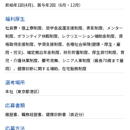
昇給年1回(4月)、賞与年2回（6月・12月）
募集要項
福利厚生
社員寮・借上寮制度、奨学金返還支援制度、表彰制度、メンター
新着情報
制度、ボランティア休暇制度、レクリエーション補助金制度、資
格取得支援制度、学資支援制度、各種社会保険(健康・厚生・雇
新卒エントリー
用・労災)、確定拠出年金制度、財形貯蓄制度、厚生貸付制度、育
児・介護休業制度、慶弔見舞、シニア人事制度（最長70歳まで雇
経験者エントリー
用）、健康診断に関する補助、在宅勤務制度
選考場所
本社（東京都港区）
応募書類
履歴書、職務経歴書、健康診断書（直近分）
応募方法