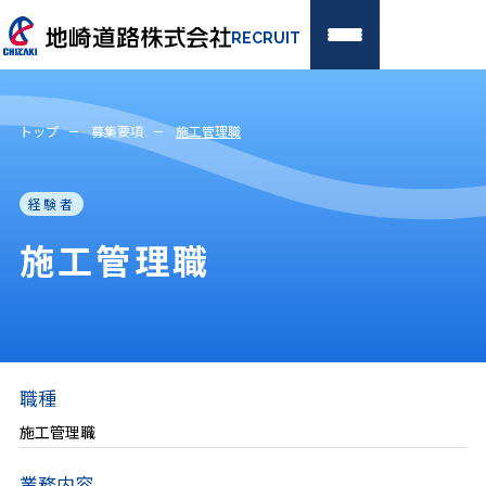
RECRUIT
新卒採用
経験者採用
トップ
募集要項
施工管理職
トップページ
経験者
地崎道路を知る
施工管理職
代表メッセージ
社是・経営理念・ビジョン
地崎道路の特徴
職種
会社概要
施工管理職
仕事を知る
業務内容